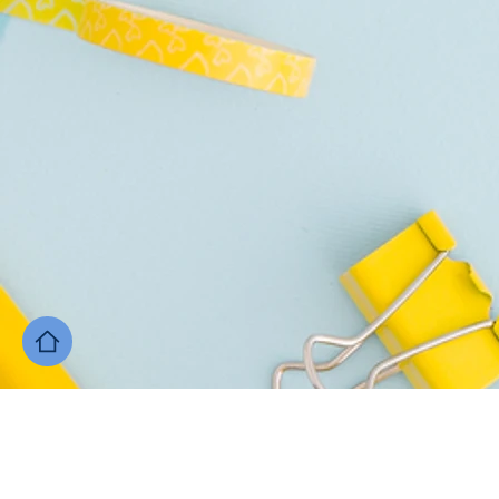
Webmaster Login
H o m e
Corsi
Are