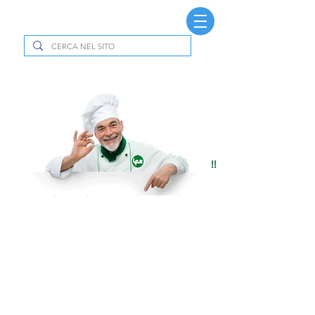
Modulo prenotazione inviato con successo !!
Si ringrazia per la gentile collaborazione
ISTITUTO PREALPI SARONNO