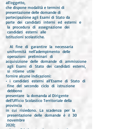
all’oggetto,
che dispone modalità e termini di
presentazione delle domande di
partecipazione agli Esami di Stato da
parte dei candidati interni ed esterni e
la procedura di assegnazione dei
candidati esterni alle
Istituzioni scolastiche.
Al fine di garantire la necessaria
uniformità nell’adempimento delle
operazioni preliminari di
acquisizione delle domande di ammissione
agli Esami di Stato dei candidati esterni,
si ritiene utile
fornire alcune indicazioni:
• i candidati esterni all’Esame di Stato di
fine del secondo ciclo di istruzione
debbono
presentare la domanda al Dirigente
dell’Ufficio Scolastico Territoriale della
provincia
in cui risiedono. La scadenza per la
presentazione delle domande è il 30
novembre
2020;