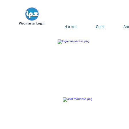
Webmaster Login
H o m e
Corsi
Are